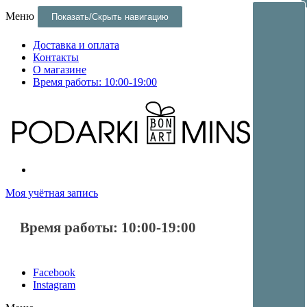
Меню
Показать/Скрыть навигацию
Доставка и оплата
Контакты
О магазине
Время работы: 10:00-19:00
Постеры и оригинальные подарки и сувениры в Минске
Постеры и оригинальные подарки в Минске
Моя учётная запись
Время работы: 10:00-19:00
Facebook
Instagram