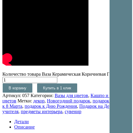
Количество товара Ваза Керамическая Коричневая Глори 33см
В корзину
Купить в 1 клик
Артикул:
057
Категории:
Вазы для цветов
,
Кашпо и вазы для
цветов
Метки:
декор
,
Новогодний подарок
,
подарок
,
подарок
к 8 Марта
,
подарок к Дню Рождения
,
Подарок на День
учителя
,
предметы интерьера
,
сувенир
Детали
Описание