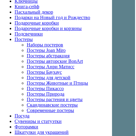
Ключницы
Книга-сейф
Пасхальный декор
Подарки на Новый год и Рождество
Подарочные коробки
Подарочные коробки и корзины
Подсвечники
Постеры
Наборы постеров
Постеры Joan Miro
Постеры абстракция
Постеры авторские BonArt
Постеры Анри Матисс
Постеры Баухаус
Постеры для детской
Постеры Животные и Птицы
Постеры Пикассо
Постеры Природа
Постеры растения и цветы
Скандинавские постеры
Современные постеры
Посуда
Сувениры и статуэтки
Фоторамки
Шкатулки для украшений