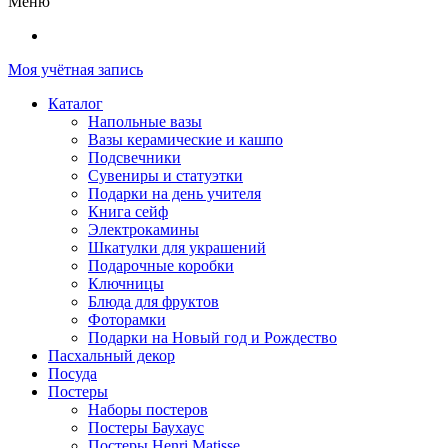
Меню
Моя учётная запись
Каталог
Напольные вазы
Вазы керамические и кашпо
Подсвечники
Сувениры и статуэтки
Подарки на день учителя
Книга сейф
Электрокамины
Шкатулки для украшений
Подарочные коробки
Ключницы
Блюда для фруктов
Фоторамки
Подарки на Новый год и Рождество
Пасхальный декор
Посуда
Постеры
Наборы постеров
Постеры Баухаус
Постеры Henri Matisse