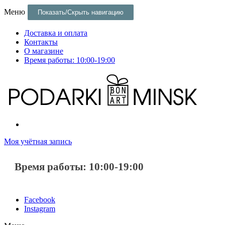
Меню
Показать/Скрыть навигацию
Доставка и оплата
Контакты
О магазине
Время работы: 10:00-19:00
Постеры и оригинальные подарки и сувениры в Минске
Постеры и оригинальные подарки в Минске
Моя учётная запись
Время работы: 10:00-19:00
Facebook
Instagram