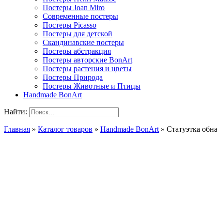
Постеры Joan Miro
Современные постеры
Постеры Picasso
Постеры для детской
Скандинавские постеры
Постеры абстракция
Постеры авторские BonArt
Постеры растения и цветы
Постеры Природа
Постеры Животные и Птицы
Handmade BonArt
Найти:
Главная
»
Каталог товаров
»
Handmade BonArt
»
Статуэтка об