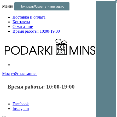
Меню
Показать/Скрыть навигацию
Доставка и оплата
Контакты
О магазине
Время работы: 10:00-19:00
Постеры и оригинальные подарки и сувениры в Минске
Постеры и оригинальные подарки в Минске
Моя учётная запись
Время работы: 10:00-19:00
Facebook
Instagram