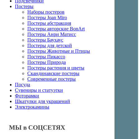
Подсвечники
Постеры
Наборы постеров
Постеры Joan Miro
Постеры абстракция
Постеры авторские BonArt
Постеры Анри Матисс
Постеры Баухаус
Постеры для детской
Постеры Животные и Птицы
Постеры Пикассо
Постеры Природа
Постеры растения и цветы
Скандинавские постеры
Современные постеры
Посуда
Сувениры и статуэтки
Фоторамки
Шкатулки для украшений
Электрокамины
МЫ в СОЦСЕТЯХ