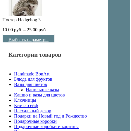
Постер Hedgehog 3
10.00
руб.
–
25.00
руб.
Выбрать параметры
Категории товаров
Handmade BonArt
Блюда для фруктов
Вазы для цветов
Напольные вазы
Кашпо и вазы для цветов
Ключницы
Книга-сейф
Пасхальный декор
Подарки на Новый год и Рождество
Подарочные коробки
Подарочные коробки и корзины