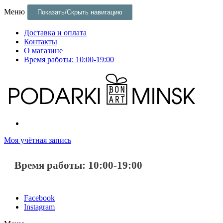
Меню
Показать/Скрыть навигацию
Доставка и оплата
Контакты
О магазине
Время работы: 10:00-19:00
Постеры и оригинальные подарки и сувениры в Минске
Постеры и оригинальные подарки в Минске
Моя учётная запись
Время работы: 10:00-19:00
Facebook
Instagram