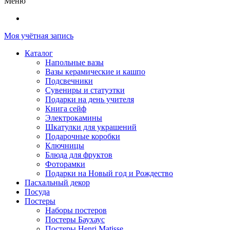
Меню
Моя учётная запись
Каталог
Напольные вазы
Вазы керамические и кашпо
Подсвечники
Сувениры и статуэтки
Подарки на день учителя
Книга сейф
Электрокамины
Шкатулки для украшений
Подарочные коробки
Ключницы
Блюда для фруктов
Фоторамки
Подарки на Новый год и Рождество
Пасхальный декор
Посуда
Постеры
Наборы постеров
Постеры Баухаус
Постеры Henri Matisse