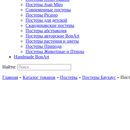
Постеры Joan Miro
Современные постеры
Постеры Picasso
Постеры для детской
Скандинавские постеры
Постеры абстракция
Постеры авторские BonArt
Постеры растения и цветы
Постеры Природа
Постеры Животные и Птицы
Handmade BonArt
Найти:
Главная
»
Каталог товаров
»
Постеры
»
Постеры Баухаус
»
Пост