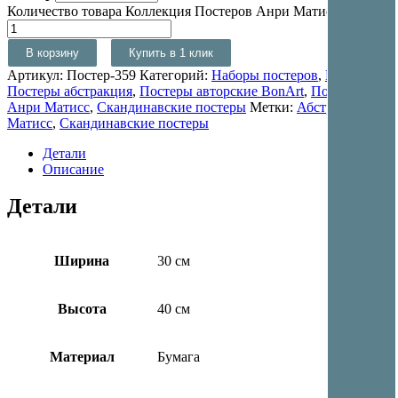
Количество товара Коллекция Постеров Анри Матисс 359
В корзину
Купить в 1 клик
Артикул:
Постер-359
Категорий:
Наборы постеров
,
Постеры
,
Постеры абстракция
,
Постеры авторские BonArt
,
Постеры
Анри Матисс
,
Скандинавские постеры
Метки:
Абстракция
,
Матисс
,
Скандинавские постеры
Детали
Описание
Детали
Ширина
30 см
Высота
40 см
Материал
Бумага