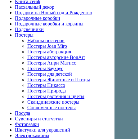
Книга-сейф
Пасхальный декор
Подарки на Новый год и Рождество
Подарочные коробки
Подарочные коробки и корзины
Подсвечники
Постеры
Наборы постеров
Постеры Joan Miro
Постеры абстракция
Постеры авторские BonArt
Постеры Анри Матисс
Постеры Баухаус
Постеры для детской
Постеры Животные и Птицы
Постеры Пикассо
Постеры Природа
Постеры растения и цветы
Скандинавские постеры
Современные постеры
Посуда
Сувениры и статуэтки
Фоторамки
Шкатулки для украшений
Электрокамины