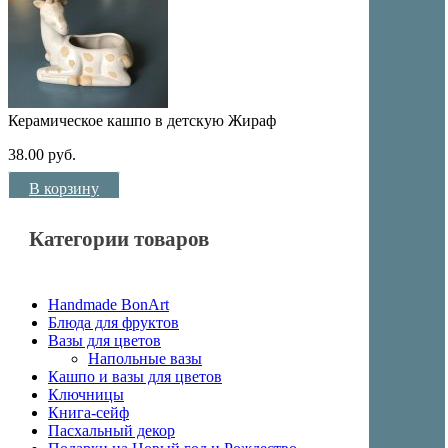
Керамическое кашпо в детскую Жираф
38.00
руб.
В корзину
Категории товаров
Handmade BonArt
Блюда для фруктов
Вазы для цветов
Напольные вазы
Кашпо и вазы для цветов
Ключницы
Книга-сейф
Пасхальный декор