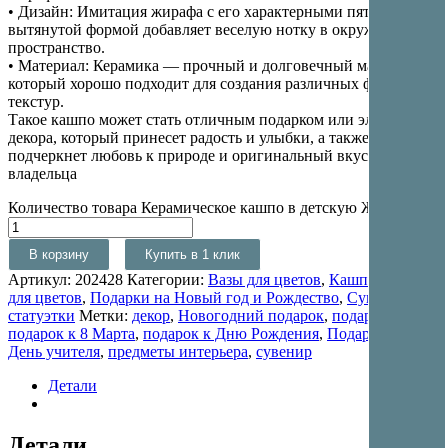
• Дизайн: Имитация жирафа с его характерными пятнами и
вытянутой формой добавляет веселую нотку в окружающее
пространство.
• Материал: Керамика — прочный и долговечный материал,
который хорошо подходит для создания различных форм и
текстур.
Такое кашпо может стать отличным подарком или элементом
декора, который принесет радость и улыбки, а также
подчеркнет любовь к природе и оригинальный вкус
владельца
Количество товара Керамическое кашпо в детскую Жираф
В корзину
Купить в 1 клик
Артикул:
202428
Категории:
Вазы для цветов
,
Кашпо и вазы
для цветов
,
Подарки на Новый год и Рождество
,
Сувениры и
статуэтки
Метки:
декор
,
Новогодний подарок
,
подарок
,
подарок к 8 Марта
,
подарок к Дню Рождения
,
Подарок на
День учителя
,
предметы интерьера
,
сувенир
Детали
Детали