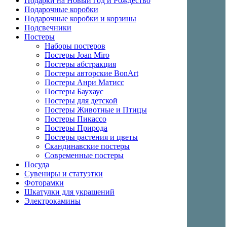
Подарки на Новый год и Рождество
Подарочные коробки
Подарочные коробки и корзины
Подсвечники
Постеры
Наборы постеров
Постеры Joan Miro
Постеры абстракция
Постеры авторские BonArt
Постеры Анри Матисс
Постеры Баухаус
Постеры для детской
Постеры Животные и Птицы
Постеры Пикассо
Постеры Природа
Постеры растения и цветы
Скандинавские постеры
Современные постеры
Посуда
Сувениры и статуэтки
Фоторамки
Шкатулки для украшений
Электрокамины