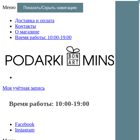
Меню
Показать/Скрыть навигацию
Доставка и оплата
Контакты
О магазине
Время работы: 10:00-19:00
Постеры и оригинальные подарки и сувениры в Минске
Постеры и оригинальные подарки в Минске
Моя учётная запись
Время работы: 10:00-19:00
Facebook
Instagram