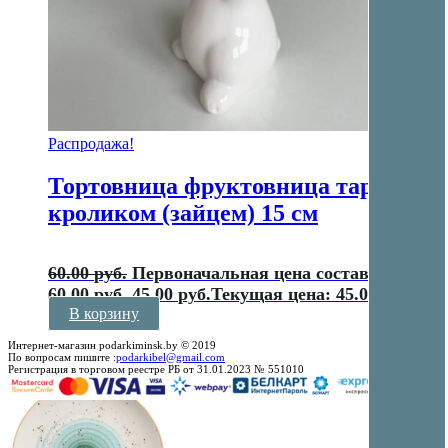
Распродажа!
Тортовница фруктовница тарелка с
кроликом (зайцем) 15 см
60.00
руб.
Первоначальная цена составляла
60.00 руб..
45.00
руб.
Текущая цена: 45.00 руб..
В корзину
Интернет-магазин podarkiminsk.by © 2019
По вопросам пишите :
podarkibel@gmail.com
Регистрация в торговом реестре РБ от 31.01.2023 № 551010