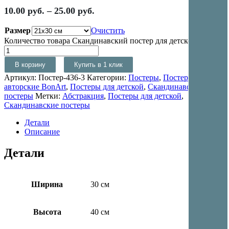
10.00
руб.
–
25.00
руб.
Размер
Очистить
Количество товара Скандинавский постер для детской Луна
В корзину
Купить в 1 клик
Артикул:
Постер-436-3
Категории:
Постеры
,
Постеры
авторские BonArt
,
Постеры для детской
,
Скандинавские
постеры
Метки:
Абстракция
,
Постеры для детской
,
Скандинавские постеры
Детали
Описание
Детали
Ширина
30 см
Высота
40 см